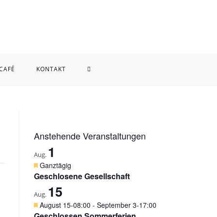
WEBSITE-
 CAFÉ
KONTAKT
SUCHE
UMSCHALTEN
Anstehende Veranstaltungen
1
Aug.
H
Ganztägig
e
Geschlosene Gesellschaft
r
15
v
Aug.
o
H
August 15-08:00
-
September 3-17:00
r
e
Geschlossen Sommerferien