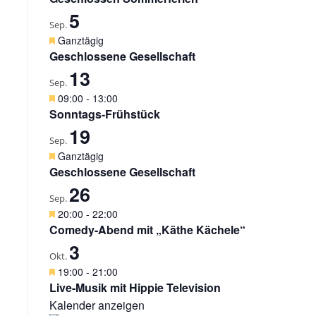
g
r
5
e
v
Sep.
h
o
H
Ganztägig
o
r
e
Geschlossene Gesellschaft
b
g
r
e
13
e
v
Sep.
n
h
o
H
09:00
-
13:00
o
r
e
Sonntags-Frühstück
b
g
r
e
19
e
v
Sep.
n
h
o
H
Ganztägig
o
r
e
Geschlossene Gesellschaft
b
g
r
e
26
e
v
Sep.
n
h
o
H
20:00
-
22:00
o
r
e
Comedy-Abend mit „Käthe Kächele“
b
g
r
e
3
e
v
Okt.
n
h
o
H
19:00
-
21:00
o
r
e
Live-Musik mit Hippie Television
b
g
r
e
Kalender anzeigen
e
v