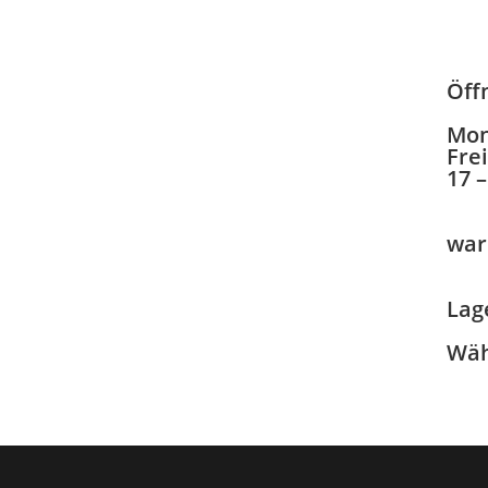
Öff
Mon
Fre
17 
war
Lag
Wäh