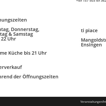
+49 157 503 49 36
nungszeiten
tag, Donnerstag,
ti piace
itag & Samstag
– 22 Uhr
Mangoldstr
Ensingen
me Küche bis 21 Uhr
erverkauf
rend der Öffnungszeiten
Veranstaltungen/In