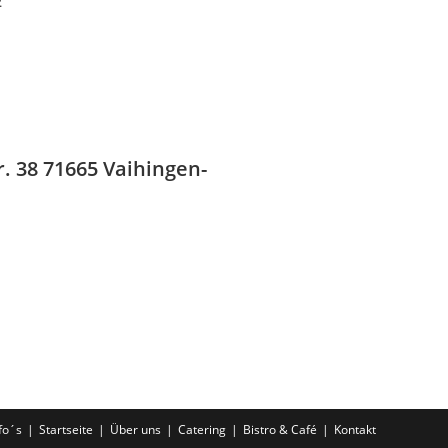
2
. 38 71665 Vaihingen-
fo´s
Startseite
Über uns
Catering
Bistro & Café
Kontakt