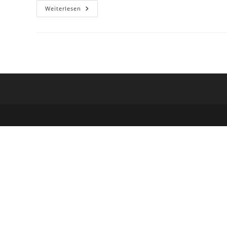
Keramik
Weiterlesen
Bemalen
Mit
„Porzellinchen“