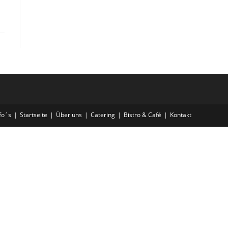
fo´s
Startseite
Über uns
Catering
Bistro & Café
Kontakt