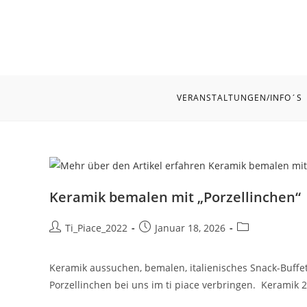
Zum
Inhalt
springen
VERANSTALTUNGEN/INFO´S
Keramik bemalen mit „Porzellinchen“
Beitrags-
Beitrag
Beitrags-
Ti_Piace_2022
Januar 18, 2026
Autor:
veröffentlicht:
Kategorie:
Keramik aussuchen, bemalen, italienisches Snack-Buffe
Porzellinchen bei uns im ti piace verbringen. Keramik