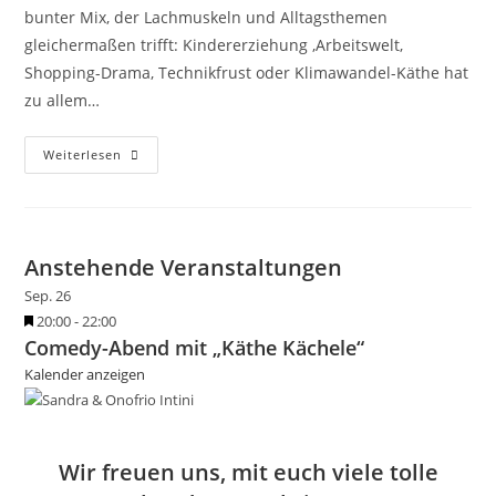
bunter Mix, der Lachmuskeln und Alltagsthemen
gleichermaßen trifft: Kindererziehung ,Arbeitswelt,
Shopping-Drama, Technikfrust oder Klimawandel-Käthe hat
zu allem…
Comedy-
Weiterlesen
Abend
Mit
„Käthe
Kächele“
Anstehende Veranstaltungen
Sep.
26
H
20:00
-
22:00
Comedy-Abend mit „Käthe Kächele“
e
r
Kalender anzeigen
v
o
r
Wir freuen uns, mit euch viele tolle
g