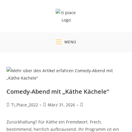
Zum
Inhalt
springen
MENÜ
Comedy-Abend mit „Käthe Kächele“
Beitrags-
Beitrag
Beitrags-
Ti_Piace_2022
März 31, 2026
Autor:
veröffentlicht:
Kategorie:
Zurückhaltung? Für Käthe ein Fremdwort. Frech,
bestimmend, herrlich aufbrausend. Ihr Programm ist ein