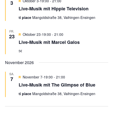
H
Oktober 3-19:00
-
21:00
e
u
n
3
s
e
m
Live-Musik mit Hippie Television
s
r
t
w
v
t
a
ti piace
Mangoldstraße 38, Vaihingen-Ensingen
o
ä
a
l
r
h
g
l
t
FR.
l
e
H
Oktober 23-19:00
-
21:00
23
u
t
e
h
e
Live-Musik mit Marcel Galos
n
o
r
u
n
b
v
g
n
5€
.
e
o
A
g
n
r
n
November 2026
g
e
e
s
n
h
i
SA.
H
November 7-19:00
-
21:00
o
7
S
c
e
b
Live-Musik mit The Glimpse of Blue
u
r
h
e
v
n
t
c
ti piace
Mangoldstraße 38, Vaihingen-Ensingen
o
e
h
r
g
n
e
e
-