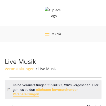
Zum
Inhalt
springen
MENÜ
Live Musik
Veranstaltungen
Live Musik
Veranstaltungen
für
Keine Veranstaltungen für Juli 27, 2026 vorgesehen. Hier
Juli
geht es zu den
nächsten bevorstehenden
H
27,
Veranstaltungen
.
i
2026
n
w