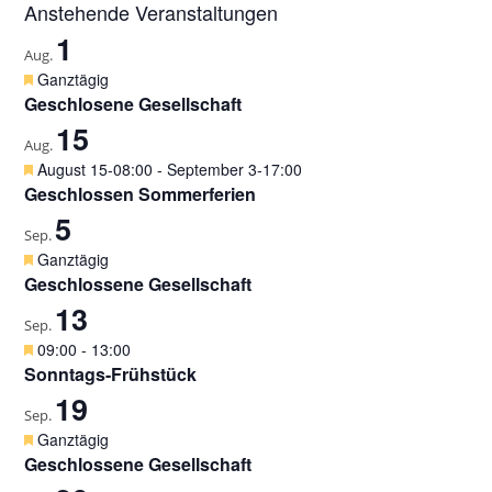
Anstehende Veranstaltungen
1
Aug.
H
Ganztägig
e
Geschlosene Gesellschaft
r
15
v
Aug.
o
H
August 15-08:00
-
September 3-17:00
r
e
Geschlossen Sommerferien
g
r
5
e
v
Sep.
h
o
H
Ganztägig
o
r
e
Geschlossene Gesellschaft
b
g
r
e
13
e
v
Sep.
n
h
o
H
09:00
-
13:00
o
r
e
Sonntags-Frühstück
b
g
r
e
19
e
v
Sep.
n
h
o
H
Ganztägig
o
r
e
Geschlossene Gesellschaft
b
g
r
e