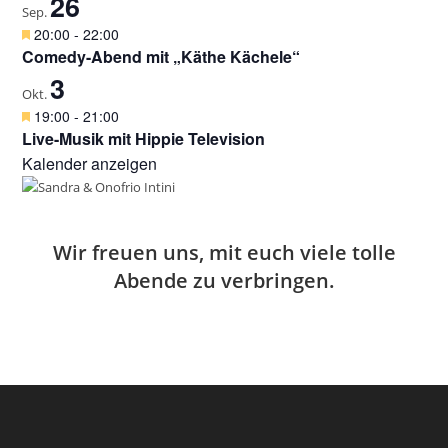
26
e
v
Sep.
n
h
o
H
20:00
-
22:00
o
r
e
Comedy-Abend mit „Käthe Kächele“
b
g
r
e
3
e
v
Okt.
n
h
o
H
19:00
-
21:00
o
r
e
Live-Musik mit Hippie Television
b
g
r
e
Kalender anzeigen
e
v
n
h
o
o
r
b
g
e
e
Wir freuen uns, mit euch viele tolle
n
h
Abende zu verbringen.
o
b
e
n