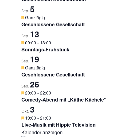
g
r
5
e
v
Sep.
h
o
H
Ganztägig
o
r
e
Geschlossene Gesellschaft
b
g
r
e
13
e
v
Sep.
n
h
o
H
09:00
-
13:00
o
r
e
Sonntags-Frühstück
b
g
r
e
19
e
v
Sep.
n
h
o
H
Ganztägig
o
r
e
Geschlossene Gesellschaft
b
g
r
e
26
e
v
Sep.
n
h
o
H
20:00
-
22:00
o
r
e
Comedy-Abend mit „Käthe Kächele“
b
g
r
e
3
e
v
Okt.
n
h
o
H
19:00
-
21:00
o
r
e
Live-Musik mit Hippie Television
b
g
r
e
Kalender anzeigen
e
v