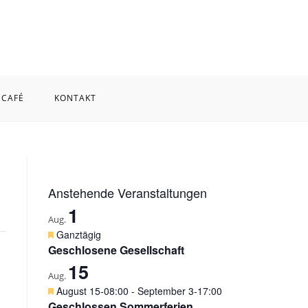
 CAFÉ
KONTAKT
WEBSITE-
SUCHE
Anstehende Veranstaltungen
1
UMSCHALTEN
Aug.
H
Ganztägig
e
Geschlosene Gesellschaft
r
15
v
Aug.
o
H
August 15-08:00
-
September 3-17:00
r
e
Geschlossen Sommerferien