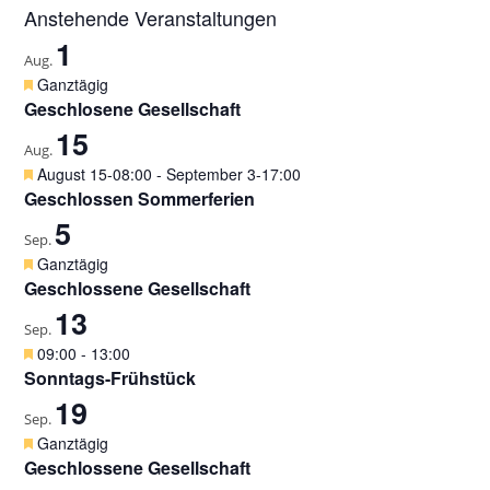
Anstehende Veranstaltungen
1
Aug.
H
Ganztägig
e
Geschlosene Gesellschaft
r
15
v
Aug.
o
H
August 15-08:00
-
September 3-17:00
r
e
Geschlossen Sommerferien
g
r
5
e
v
Sep.
h
o
H
Ganztägig
o
r
e
Geschlossene Gesellschaft
b
g
r
e
13
e
v
Sep.
n
h
o
H
09:00
-
13:00
o
r
e
Sonntags-Frühstück
b
g
r
e
19
e
v
Sep.
n
h
o
H
Ganztägig
o
r
e
Geschlossene Gesellschaft
b
g
r