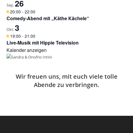
e
26
e
v
Sep.
n
h
o
H
20:00
-
22:00
o
r
e
Comedy-Abend mit „Käthe Kächele“
b
g
r
e
3
e
v
Okt.
n
h
o
H
19:00
-
21:00
o
r
e
Live-Musik mit Hippie Television
b
g
r
e
Kalender anzeigen
e
v
n
h
o
o
r
b
g
e
e
Wir freuen uns, mit euch viele tolle
n
h
Abende zu verbringen.
o
b
e
n