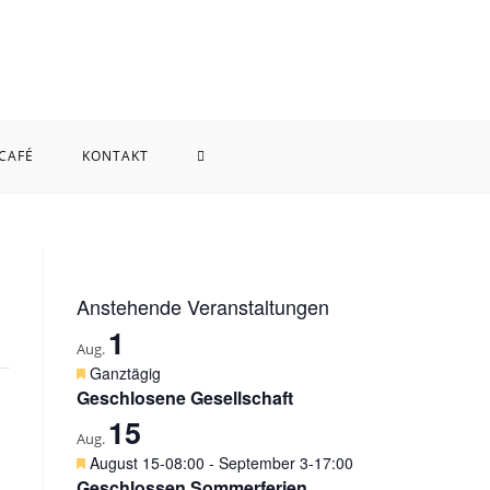
WEBSITE-
 CAFÉ
KONTAKT
SUCHE
UMSCHALTEN
Anstehende Veranstaltungen
1
Aug.
H
Ganztägig
e
Geschlosene Gesellschaft
r
15
v
Aug.
o
H
August 15-08:00
-
September 3-17:00
r
e
Geschlossen Sommerferien