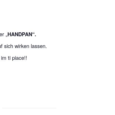
er „
HANDPAN“.
 sich wirken lassen.
m ti piace!!