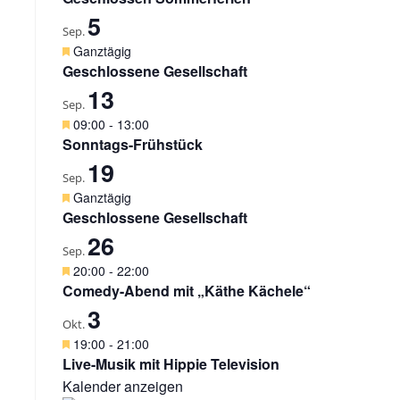
g
r
5
e
v
Sep.
h
o
H
Ganztägig
o
r
e
Geschlossene Gesellschaft
b
g
r
e
13
e
v
Sep.
n
h
o
H
09:00
-
13:00
o
r
e
Sonntags-Frühstück
b
g
r
e
19
e
v
Sep.
n
h
o
H
Ganztägig
o
r
e
Geschlossene Gesellschaft
b
g
r
e
26
e
v
Sep.
n
h
o
H
20:00
-
22:00
o
r
e
Comedy-Abend mit „Käthe Kächele“
b
g
r
e
3
e
v
Okt.
n
h
o
H
19:00
-
21:00
o
r
e
Live-Musik mit Hippie Television
b
g
r
e
Kalender anzeigen
e
v