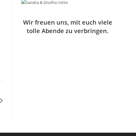
n
h
o
o
r
b
g
e
e
Wir freuen uns, mit euch viele
n
h
tolle Abende zu verbringen.
o
b
e
n