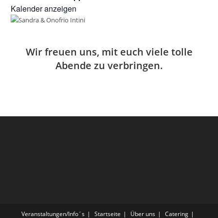
g
r
e
Kalender anzeigen
e
v
n
h
o
o
r
b
g
e
e
Wir freuen uns, mit euch viele tolle
n
h
Abende zu verbringen.
o
b
e
n
Veranstaltungen/Info´s
Startseite
Über uns
Catering