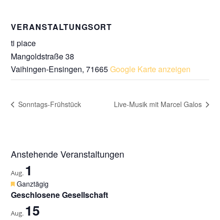
VERANSTALTUNGSORT
ti piace
Mangoldstraße 38
Vaihingen-Ensingen
,
71665
Google Karte anzeigen
Sonntags-Frühstück
Live-Musik mit Marcel Galos
Anstehende Veranstaltungen
1
Aug.
H
Ganztägig
e
Geschlosene Gesellschaft
r
15
v
Aug.