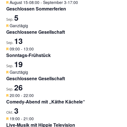
o
H
August 15-08:00
-
September 3-17:00
r
e
Geschlossen Sommerferien
g
r
5
e
v
Sep.
h
o
H
Ganztägig
o
r
e
Geschlossene Gesellschaft
b
g
r
e
13
e
v
Sep.
n
h
o
H
09:00
-
13:00
o
r
e
Sonntags-Frühstück
b
g
r
e
19
e
v
Sep.
n
h
o
H
Ganztägig
o
r
e
Geschlossene Gesellschaft
b
g
r
e
26
e
v
Sep.
n
h
o
H
20:00
-
22:00
o
r
e
Comedy-Abend mit „Käthe Kächele“
b
g
r
e
3
e
v
Okt.
n
h
o
H
19:00
-
21:00
o
r
e
Live-Musik mit Hippie Television
b