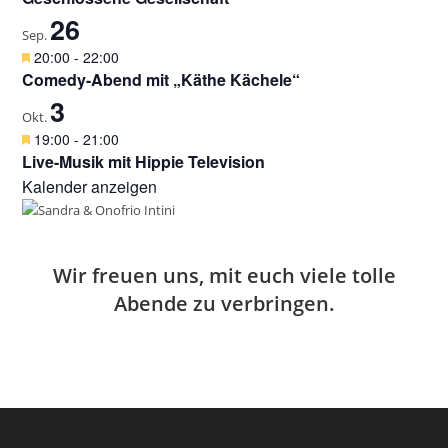
g
r
e
26
e
v
Sep.
n
h
o
H
20:00
-
22:00
o
r
e
Comedy-Abend mit „Käthe Kächele“
b
g
r
e
3
e
v
Okt.
n
h
o
H
19:00
-
21:00
o
r
e
Live-Musik mit Hippie Television
b
g
r
e
Kalender anzeigen
e
v
n
h
o
o
r
b
g
e
e
Wir freuen uns, mit euch viele tolle
n
h
Abende zu verbringen.
o
b
e
n