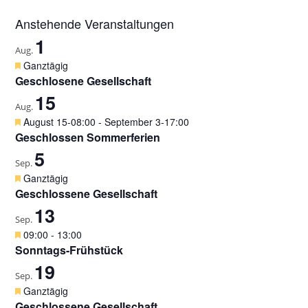
Anstehende Veranstaltungen
1
Aug.
H
Ganztägig
e
Geschlosene Gesellschaft
r
15
v
Aug.
o
H
August 15-08:00
-
September 3-17:00
r
e
Geschlossen Sommerferien
g
r
5
e
v
Sep.
h
o
H
Ganztägig
o
r
e
Geschlossene Gesellschaft
b
g
r
e
13
e
v
Sep.
n
h
o
H
09:00
-
13:00
o
r
e
Sonntags-Frühstück
b
g
r
e
19
e
v
Sep.
n
h
o
H
Ganztägig
o
r
e
Geschlossene Gesellschaft
b