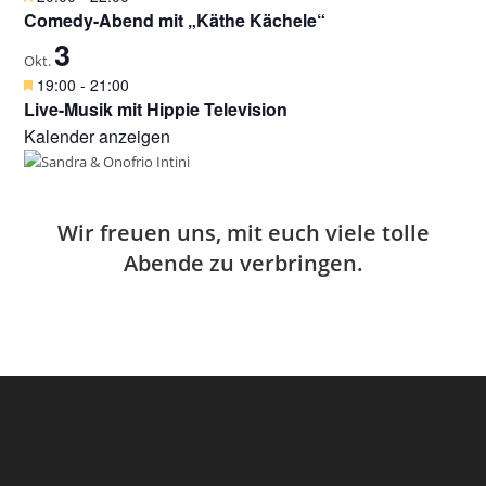
o
r
e
Comedy-Abend mit „Käthe Kächele“
b
g
r
e
3
e
v
Okt.
n
h
o
H
19:00
-
21:00
o
r
e
Live-Musik mit Hippie Television
b
g
r
e
Kalender anzeigen
e
v
n
h
o
o
r
b
g
e
e
Wir freuen uns, mit euch viele tolle
n
h
Abende zu verbringen.
o
b
e
n