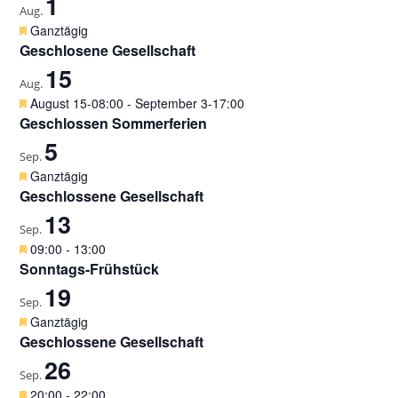
1
Aug.
H
Ganztägig
e
Geschlosene Gesellschaft
r
15
v
Aug.
o
H
August 15-08:00
-
September 3-17:00
r
e
Geschlossen Sommerferien
g
r
5
e
v
Sep.
h
o
H
Ganztägig
o
r
e
Geschlossene Gesellschaft
b
g
r
e
13
e
v
Sep.
n
h
o
H
09:00
-
13:00
o
r
e
Sonntags-Frühstück
b
g
r
e
19
e
v
Sep.
n
h
o
H
Ganztägig
o
r
e
Geschlossene Gesellschaft
b
g
r
e
26
e
v
Sep.
n
h
o
H
20:00
-
22:00