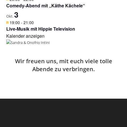
o
r
e
Comedy-Abend mit „Käthe Kächele“
b
g
r
e
3
e
v
Okt.
n
h
o
H
19:00
-
21:00
o
r
e
Live-Musik mit Hippie Television
b
g
r
e
Kalender anzeigen
e
v
n
h
o
o
r
b
g
e
e
Wir freuen uns, mit euch viele tolle
n
h
Abende zu verbringen.
o
b
e
n