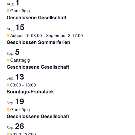
1
Aug.
H
Ganztägig
e
Geschlosene Gesellschaft
r
15
v
Aug.
o
H
August 15-08:00
-
September 3-17:00
r
e
Geschlossen Sommerferien
g
r
5
e
v
Sep.
h
o
H
Ganztägig
o
r
e
Geschlossene Gesellschaft
b
g
r
e
13
e
v
Sep.
n
h
o
H
09:00
-
13:00
o
r
e
Sonntags-Frühstück
b
g
r
e
19
e
v
Sep.
n
h
o
H
Ganztägig
o
r
e
Geschlossene Gesellschaft
b
g
r
e
26
e
v
Sep.
n
h
o
H
20:00
-
22:00