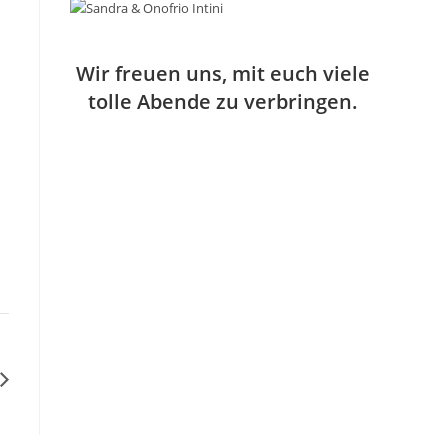
n
h
o
o
r
b
g
e
e
Wir freuen uns, mit euch viele
n
h
tolle Abende zu verbringen.
o
b
e
n