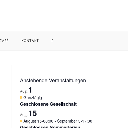
WEBSITE-
 CAFÉ
KONTAKT
SUCHE
UMSCHALTEN
Anstehende Veranstaltungen
1
Aug.
H
Ganztägig
e
Geschlosene Gesellschaft
r
15
v
Aug.
o
H
August 15-08:00
-
September 3-17:00
r
e
Geschlossen Sommerferien