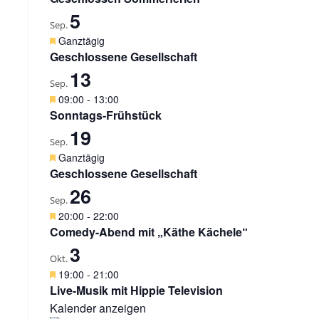
g
r
5
e
v
Sep.
h
o
H
Ganztägig
o
r
e
Geschlossene Gesellschaft
b
g
r
e
13
e
v
Sep.
n
h
o
H
09:00
-
13:00
o
r
e
Sonntags-Frühstück
b
g
r
e
19
e
v
Sep.
n
h
o
H
Ganztägig
o
r
e
Geschlossene Gesellschaft
b
g
r
e
26
e
v
Sep.
n
h
o
H
20:00
-
22:00
o
r
e
Comedy-Abend mit „Käthe Kächele“
b
g
r
e
3
e
v
Okt.
n
h
o
H
19:00
-
21:00
o
r
e
Live-Musik mit Hippie Television
b
g
r
e
Kalender anzeigen
e
v